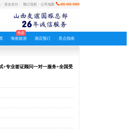
·
·
·
境
安全支付
预订流程
公司地图
400-008-9800
热卖
票
海南旅游
酒店预订
景点指南
试+专业签证顾问一对一服务+全国受