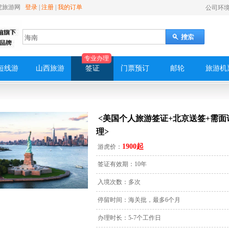
游虎旅游网
登录
|
注册
|
我的订单
公司环
专业办理
短线游
山西旅游
签证
门票预订
邮轮
旅游机
<美国个人旅游签证+北京送签+需面
理>
1900起
游虎价：
签证有效期：10年
入境次数：多次
停留时间：海关批，最多6个月
办理时长：5-7个工作日