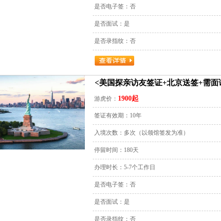
是否电子签：否
是否面试：是
是否录指纹：否
<美国探亲访友签证+北京送签+需面
1900起
游虎价：
签证有效期：10年
入境次数：多次（以领馆签发为准）
停留时间：180天
办理时长：5-7个工作日
是否电子签：否
是否面试：是
是否录指纹：否