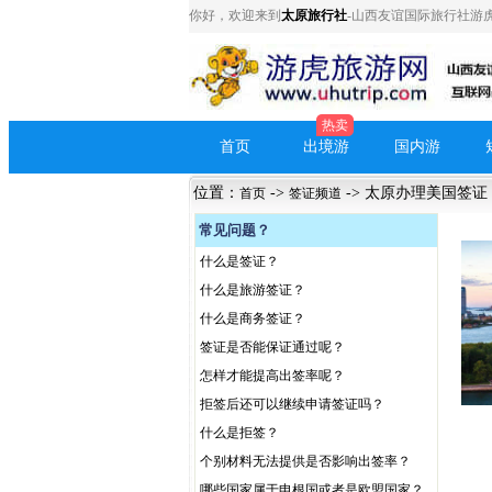
你好，欢迎来到
太原旅行社
-山西友谊国际旅行社
热卖
首页
出境游
国内游
位置：
->
-> 太原办理美国签证
首页
签证频道
常见问题？
什么是签证？
什么是旅游签证？
什么是商务签证？
签证是否能保证通过呢？
怎样才能提高出签率呢？
拒签后还可以继续申请签证吗？
什么是拒签？
个别材料无法提供是否影响出签率？
哪些国家属于申根国或者是欧盟国家？