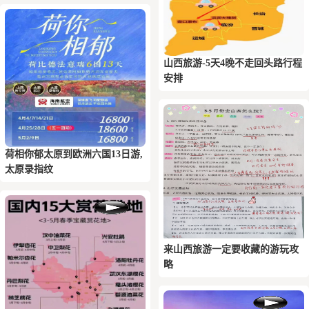
山西旅游-5天4晚不走回头路行程
安排
荷相你‬郁太原到欧洲六国13日游,
太原录指纹
来山西旅游一定要收藏的游玩攻
略