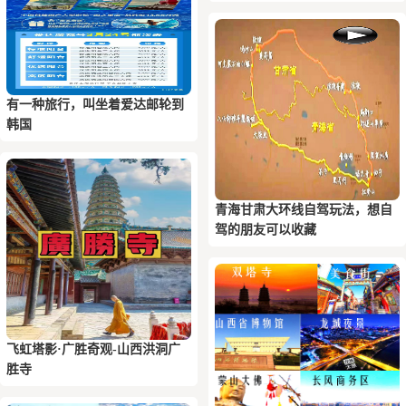
有一种旅行，叫坐着爱达邮轮到
韩国
青海甘肃大环线自驾玩法，想自
驾的朋友可以收藏
飞虹塔影·广胜奇观-山西洪洞广
胜寺