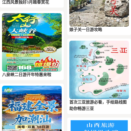
江西风景独好3月踏春赏花
娘子关一日游攻略
八泉峡二日游开年特惠来啦
首次三亚旅游必看，手绘路线图
助你畅游三亚