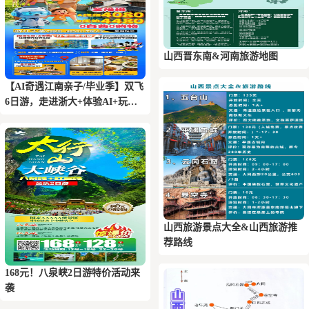
山西晋东南&河南旅游地图
【AI奇遇江南亲子/毕业季】双飞
6日游，走进浙大+体验AI+玩转
三大乐园+乌镇+登金茂大厦
山西旅游景点大全&山西旅游推
荐路线
168元！八泉峡2日游特价活动来
袭