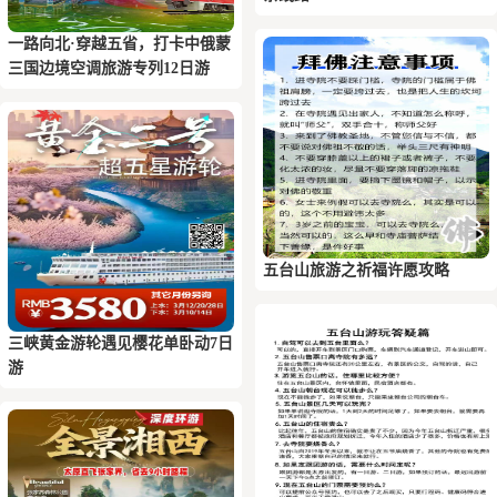
一路向北·穿越五省，打卡中俄蒙
三国边境空调旅游专列12日游
五台山旅游之祈福许愿攻略
三峡黄金游轮遇见樱花单卧动7日
游