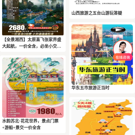
山西旅游之五台山游玩答疑
【全景湘西】太原直飞张家界盛
大起航，一价全含，必坐小交通
全包
华东五市旅游正当时
水韵苏北·花花世界，景点门票
+游船+景交一价全含