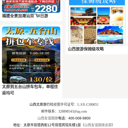
福建全景加潮汕双飞8日游
山西旅游保姆级攻略
太原到五台山拼车包车，单程往
返均可
山西太原旅行社
经营许可证号：L-SX-CJ00051
邮件联系：328898543@qq.com
山西友谊国旅
电话：400-008-9800
地址：太原市双塔西街12号双塔宾馆东楼1层（
山西友谊国旅总部
）