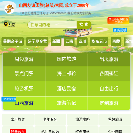
山西友谊国旅(总部)官网,成立于2000年
山西旅行社经营许可证L-SX-CJ00051,我们竭诚为您服务
微信小程序搜 游
虎旅游
搜 索
太原
资质说明
暑期亲子游
研学夏令营
新疆
云南
四川
华东五市
西藏
新加
国内旅游
周边旅游
出境旅游
景点门票
海上邮轮
各国签证
旅游机票
酒店民宿
自由出行
山西地接专版
旅游笔记
山西旅游
定制旅游
蜜月旅游
老年专列
旅游攻略
爸妈旅游
我要包车
热门目的地
红色研学
企业团建