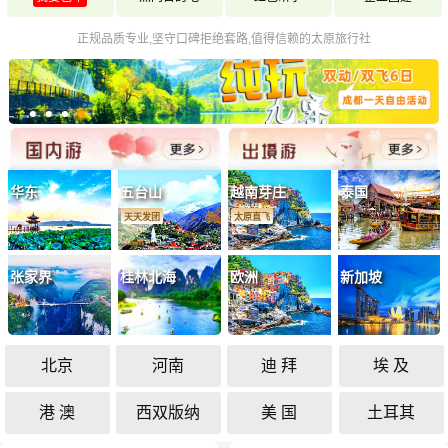
正规品质专业,坚守口碑拒绝套路,值得信赖的太原旅行社
华东
五台山
越南芽庄
泰国
天天发团
太原直飞
张家界
桂林北海
欧洲
新加坡
北京
河南
迪 拜
埃 及
港 澳
西双版纳
美 国
土耳其