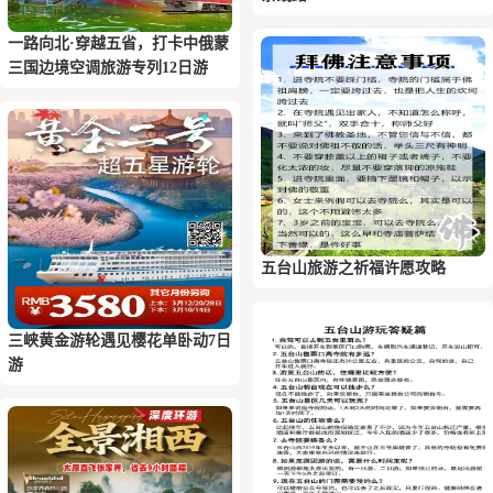
一路向北·穿越五省，打卡中俄蒙
三国边境空调旅游专列12日游
五台山旅游之祈福许愿攻略
三峡黄金游轮遇见樱花单卧动7日
游