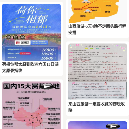
山西旅游-5天4晚不走回头路行程
安排
荷相你‬郁太原到欧洲六国13日游,
太原录指纹
来山西旅游一定要收藏的游玩攻
略