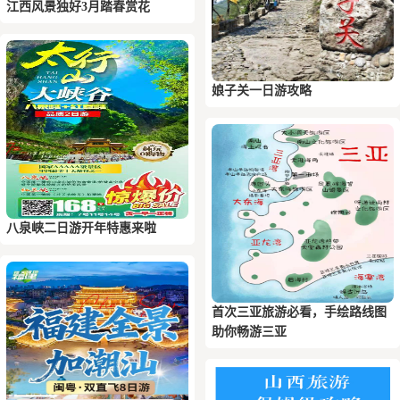
江西风景独好3月踏春赏花
娘子关一日游攻略
八泉峡二日游开年特惠来啦
首次三亚旅游必看，手绘路线图
助你畅游三亚