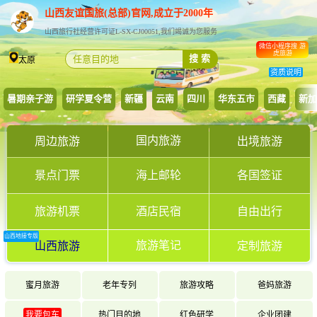
山西友谊国旅(总部)官网,成立于2000年
山西旅行社经营许可证L-SX-CJ00051,我们竭诚为您服务
微信小程序搜 游
虎旅游
搜 索
太原
资质说明
暑期亲子游
研学夏令营
新疆
云南
四川
华东五市
西藏
新加
国内旅游
周边旅游
出境旅游
景点门票
海上邮轮
各国签证
旅游机票
酒店民宿
自由出行
山西地接专版
旅游笔记
山西旅游
定制旅游
蜜月旅游
老年专列
旅游攻略
爸妈旅游
我要包车
热门目的地
红色研学
企业团建