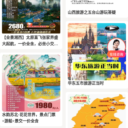
山西旅游之五台山游玩答疑
【全景湘西】太原直飞张家界盛
大起航，一价全含，必坐小交通
全包
华东五市旅游正当时
水韵苏北·花花世界，景点门票
+游船+景交一价全含