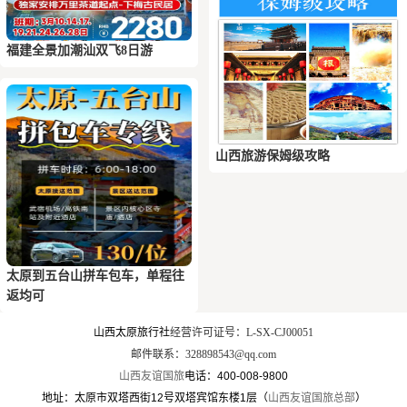
福建全景加潮汕双飞8日游
山西旅游保姆级攻略
太原到五台山拼车包车，单程往
返均可
山西太原旅行社
经营许可证号：L-SX-CJ00051
邮件联系：328898543@qq.com
山西友谊国旅
电话：400-008-9800
地址：太原市双塔西街12号双塔宾馆东楼1层（
山西友谊国旅总部
）