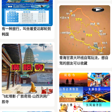
有一种旅行，叫坐着爱达邮轮到
韩国
青海甘肃大环线自驾玩法，想自
驾的朋友可以收藏
飞虹塔影·广胜奇观-山西洪洞广
胜寺