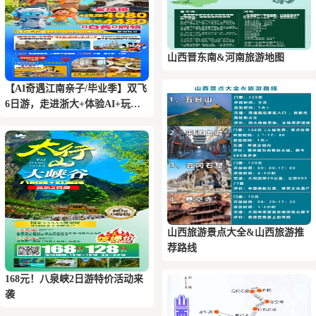
山西晋东南&河南旅游地图
【AI奇遇江南亲子/毕业季】双飞
6日游，走进浙大+体验AI+玩转
三大乐园+乌镇+登金茂大厦
山西旅游景点大全&山西旅游推
荐路线
168元！八泉峡2日游特价活动来
袭