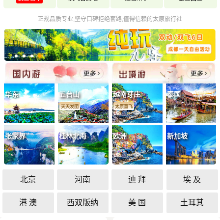
正规品质专业,坚守口碑拒绝套路,值得信赖的太原旅行社
华东
五台山
越南芽庄
泰国
天天发团
太原直飞
张家界
桂林北海
欧洲
新加坡
北京
河南
迪 拜
埃 及
港 澳
西双版纳
美 国
土耳其