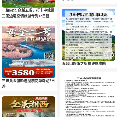
一路向北·穿越五省，打卡中俄蒙
三国边境空调旅游专列12日游
五台山旅游之祈福许愿攻略
三峡黄金游轮遇见樱花单卧动7日
游