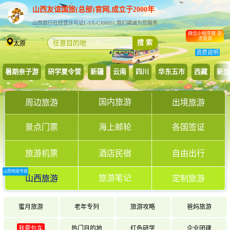
山西友谊国旅(总部)官网,成立于2000年
山西旅行社经营许可证L-SX-CJ00051,我们竭诚为您服务
微信小程序搜 游
虎旅游
搜 索
太原
资质说明
暑期亲子游
研学夏令营
新疆
云南
四川
华东五市
西藏
新加
国内旅游
周边旅游
出境旅游
景点门票
海上邮轮
各国签证
旅游机票
酒店民宿
自由出行
山西地接专版
旅游笔记
山西旅游
定制旅游
蜜月旅游
老年专列
旅游攻略
爸妈旅游
我要包车
热门目的地
红色研学
企业团建