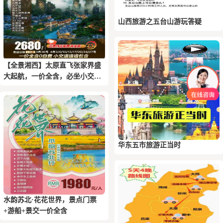
山西旅游之五台山游玩答疑
【全景湘西】太原直飞张家界盛
大起航，一价全含，必坐小交通
全包
华东五市旅游正当时
水韵苏北·花花世界，景点门票
+游船+景交一价全含