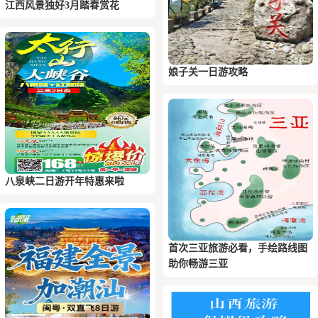
江西风景独好3月踏春赏花
娘子关一日游攻略
八泉峡二日游开年特惠来啦
首次三亚旅游必看，手绘路线图
助你畅游三亚