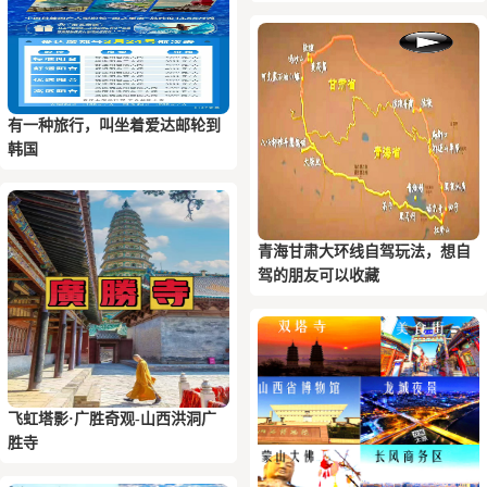
有一种旅行，叫坐着爱达邮轮到
韩国
青海甘肃大环线自驾玩法，想自
驾的朋友可以收藏
飞虹塔影·广胜奇观-山西洪洞广
胜寺