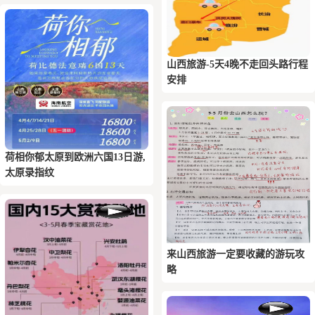
山西旅游-5天4晚不走回头路行程
安排
荷相你‬郁太原到欧洲六国13日游,
太原录指纹
来山西旅游一定要收藏的游玩攻
略