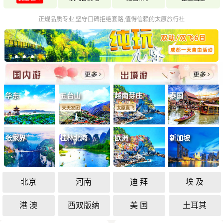
正规品质专业,坚守口碑拒绝套路,值得信赖的太原旅行社
华东
五台山
越南芽庄
泰国
天天发团
太原直飞
张家界
桂林北海
欧洲
新加坡
北京
河南
迪 拜
埃 及
港 澳
西双版纳
美 国
土耳其