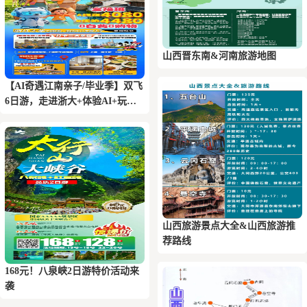
山西晋东南&河南旅游地图
【AI奇遇江南亲子/毕业季】双飞
6日游，走进浙大+体验AI+玩转
三大乐园+乌镇+登金茂大厦
山西旅游景点大全&山西旅游推
荐路线
168元！八泉峡2日游特价活动来
袭