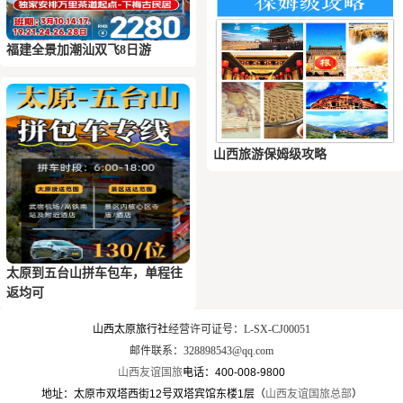
福建全景加潮汕双飞8日游
山西旅游保姆级攻略
太原到五台山拼车包车，单程往
返均可
山西太原旅行社
经营许可证号：L-SX-CJ00051
邮件联系：328898543@qq.com
山西友谊国旅
电话：400-008-9800
地址：太原市双塔西街12号双塔宾馆东楼1层（
山西友谊国旅总部
）